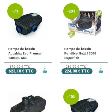
-7%
-20%
Pompe de bassin
Pompe de bassin
AquaMax Eco Premium
PondEco Next 15000
13000 OASE
Superfish
670,00 € TTC
280,00 € TTC
623,10 € TTC
224,00 € TTC
-10%