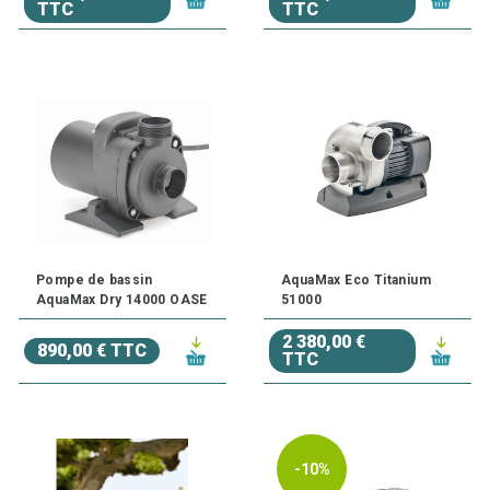
TTC
TTC
Pompe de bassin
AquaMax Eco Titanium
AquaMax Dry 14000 OASE
51000
2 380,00 €
890,00 € TTC
TTC
-10%