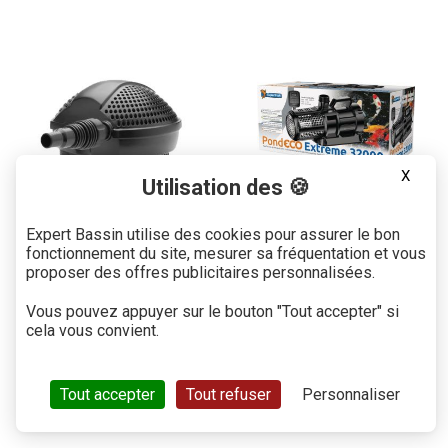
X
Utilisation des 🍪
Pompe PondoMax Eco
Pompe de bassin
Expert Bassin utilise des cookies pour assurer le bon
11500 C
PondEco Extreme 32000
fonctionnement du site, mesurer sa fréquentation et vous
Superfish
proposer des offres publicitaires personnalisées.
280,00 € TTC
499,90 € TTC
Vous pouvez appuyer sur le bouton "Tout accepter" si
cela vous convient.
PRÉCÉDENT
SUIVANT
Tout accepter
Tout refuser
Personnaliser