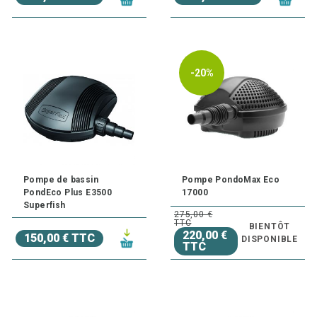
-20%
Pompe de bassin
Pompe PondoMax Eco
PondEco Plus E3500
17000
Superfish
275,00 €
TTC
BIENTÔT
220,00 €
150,00 € TTC
DISPONIBLE
TTC