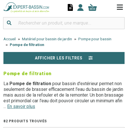
Panneau de gestion des cookies
Accueil
Matériel pour bassin de jardin
Pompe pour bassin
Pompe de filtration
AFFICHER LES FILTRES
Pompe de filtration
La
Pompe de filtration
pour bassin d'extérieur permet non
seulement de brasser efficacement l'eau du bassin de jardin
mais aussi de la refouler et de la remonter. Un bon brassage
est primordial car l'eau doit pouvoir circuler un minimum afin
de s'oxygéner.
...
En savoir plus
Expert Bassin vous propose une large sélection de
Pompes
82 PRODUITS TROUVÉS
de filtration
pour bassin de jardin au meilleur rapport qualité