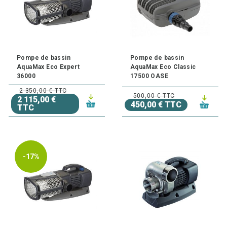
Pompe de bassin
Pompe de bassin
AquaMax Eco Expert
AquaMax Eco Classic
36000
17500 OASE
2 350,00 € TTC
500,00 € TTC
2 115,00 €
450,00 € TTC
TTC
-17%