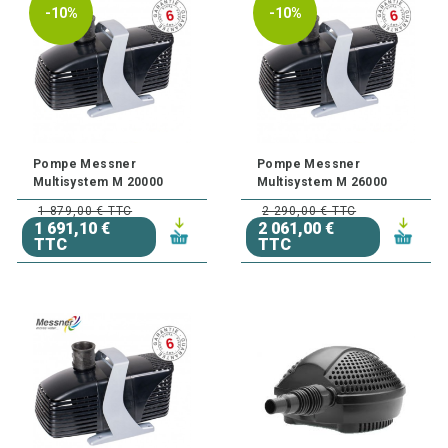
-10%
-10%
Pompe Messner
Pompe Messner
Multisystem M 20000
Multisystem M 26000
1 879,00 € TTC
2 290,00 € TTC
1 691,10 €
2 061,00 €
TTC
TTC