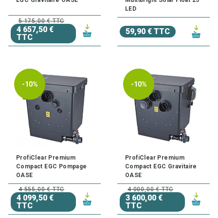
LED
5 175,00 € TTC
4 657,50 €
59,90 € TTC
TTC
-10%
-10%
ProfiClear Premium
ProfiClear Premium
Compact EGC Pompage
Compact EGC Gravitaire
OASE
OASE
4 555,00 € TTC
4 000,00 € TTC
4 099,50 €
3 600,00 €
TTC
TTC