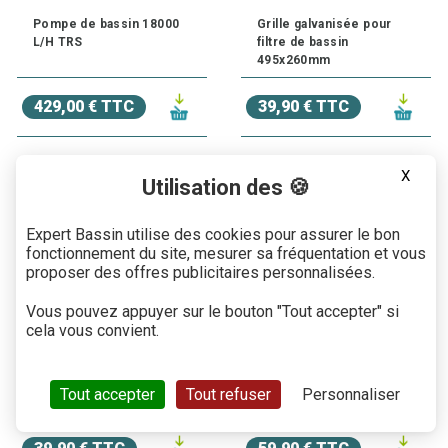
Pompe de bassin 18000
Grille galvanisée pour
L/H TRS
filtre de bassin
495x260mm
429,00 € TTC
39,90 € TTC
X
Utilisation des 🍪
Expert Bassin utilise des cookies pour assurer le bon
fonctionnement du site, mesurer sa fréquentation et vous
proposer des offres publicitaires personnalisées.
Vous pouvez appuyer sur le bouton "Tout accepter" si
cela vous convient.
Grille galvanisée pour
Grille galvanisée pour
filtre de bassin
filtre de bassin
Tout accepter
Tout refuser
Personnaliser
435x312mm
680x402mm