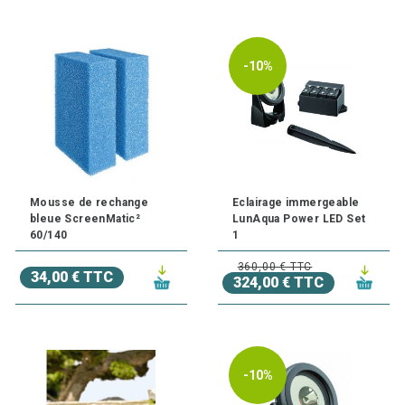
-10%
Mousse de rechange
Eclairage immergeable
bleue ScreenMatic²
LunAqua Power LED Set
60/140
1
360,00 € TTC
34,00 € TTC
324,00 € TTC
-10%