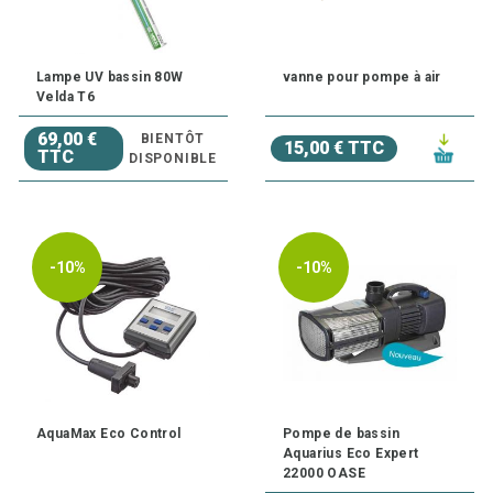
Lampe UV bassin 80W
vanne pour pompe à air
Velda T6
69,00 €
BIENTÔT
15,00 € TTC
TTC
DISPONIBLE
-10%
-10%
AquaMax Eco Control
Pompe de bassin
Aquarius Eco Expert
22000 OASE