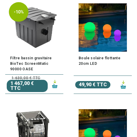
-10%
Filtre bassin gravitaire
Boule solaire flottante
BioTec ScreenMatic
20cm LED
90000 OASE
1 630,00 € TTC
1 467,00 €
49,90 € TTC
TTC