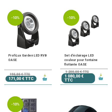
-10%
-10%
ProfiLux Garden LED RVB
Set d'éclairage LED
OASE
couleur pour fontaine
flottante OASE
1 200,00 € TTC
190,00 € TTC
1 080,00 €
171,00 € TTC
TTC
-10%