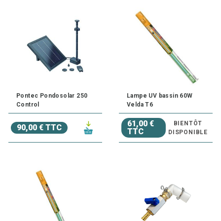
Pontec Pondosolar 250
Lampe UV bassin 60W
Control
Velda T6
61,00 €
BIENTÔT
90,00 € TTC
TTC
DISPONIBLE