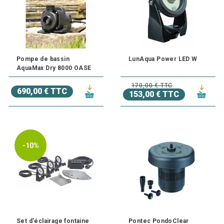
Pompe de bassin
LunAqua Power LED W
AquaMax Dry 8000 OASE
170,00 € TTC
690,00 € TTC
153,00 € TTC
-10%
Set d'éclairage fontaine
Pontec PondoClear