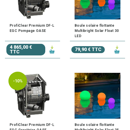
ProfiClear Premium DF-L
Boule solaire flottante
EGC Pompage OASE
Multibright Solar Float 30
LED
4 865,00 €
79,90 € TTC
TTC
-10%
ProfiClear Premium DF-L
Boule solaire flottante
EGC Gravitaire OASE
Multibright Solar Float 25