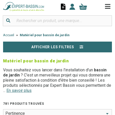
Panneau de gestion des cookies
Accueil
Matériel pour bassin de jardin
AFFICHER LES FILTRES
Matériel pour bassin de jardin
Vous souhaitez vous lancer dans l'installation d'un
bassin
de jardin
? C'est un merveilleux projet qui vous donnera une
pleine satisfaction à condition d'être bien conseillé ! Les
produits sélectionnés par Expert Bassin vous permettent de
mettre toutes les chances de votre côté pour réussir votre
...
En savoir plus
projet. Vous pouvez ainsi facilement choisir des
accessoires de qualité pour construire et aménager votre
781 PRODUITS TROUVÉS
point d'eau extérieur. Nous faisons ici le point sur le matériel
pour bassin de jardin qu'il vous faut.