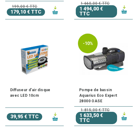
1 660,00 € TTC
199,00 € TTC
1 494,00 €
179,10 € TTC
TTC
-10%
Diffuseur d'air disque
Pompe de bassin
avec LED 10cm
Aquarius Eco Expert
28000 OASE
1 815,00 € TTC
1 633,50 €
39,95 € TTC
TTC