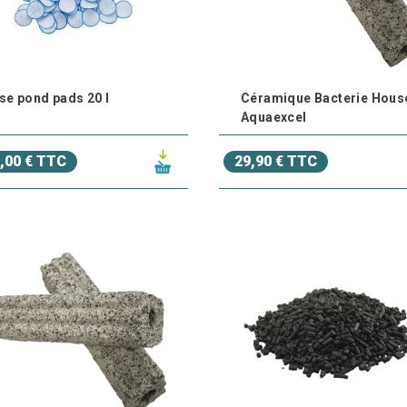
s à cartouche
ou des
produits de traitement de l'eau
, qui tra
iques
pour garantir une filtration complète et efficace.
se pond pads 20 l
Céramique Bacterie Hous
Aquaexcel
,00 € TTC
29,90 € TTC