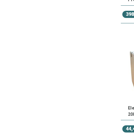
398
El
20
44,