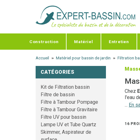
Panneau de gestion des cookies
Construction
Matériel
Entretien
Accueil
Matériel pour bassin de jardin
Filtration b
Masse
CATÉGORIES
Mass
Kit de Filtration bassin
Chez
E
Filtre de bassin
l'eau 
Filtre à Tambour Pompage
mainten
...
En sa
Filtre à Tambour Gravitaire
matière
agress
Filtre UV pour bassin
16 PRO
Lampe UV et Tube Quartz
Une 
Skimmer, Aspirateur de
surface
Les
ma