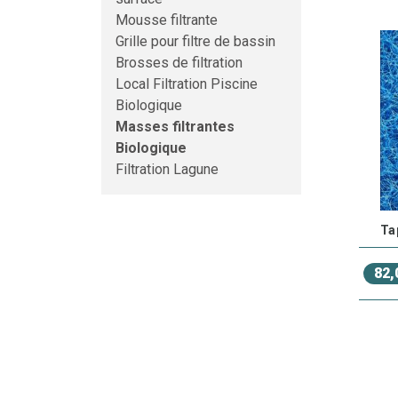
des m
Mousse filtrante
Grille pour filtre de bassin
E
Brosses de filtration
r
Local Filtration Piscine
Biologique
C
n
Masses filtrantes
Biologique
Facil
Filtration Lagune
Les
ma
filtrat
Ta
E
f
82,
I
p
Long
Fabriqu