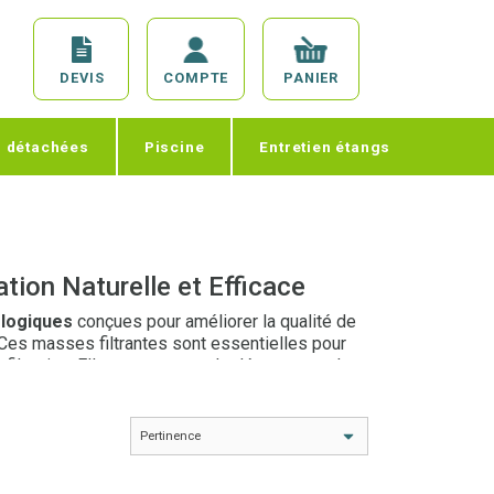
DEVIS
COMPTE
PANIER
s détachées
Piscine
Entretien étangs
ation Naturelle et Efficace
ologiques
conçues pour améliorer la qualité de
 Ces masses filtrantes sont essentielles pour
 filtration. Elles permettent de décomposer les
 sans recourir à des produits chimiques
limination des polluants
et la
dégradation