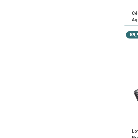
Cé
Aq
89,
Lo
Pr