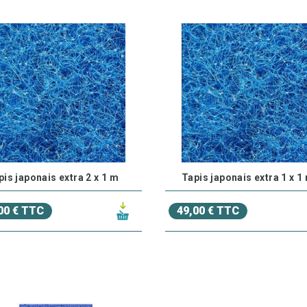
atières organiques
présentes dans l’eau de votre bassin.
lles favorisent le développement des
bactéries bénéfiques
qu
éduisant ainsi les niveaux de
nitrates
et de
phosphates
.
es masses filtrantes favorisent un
processus de filtration bi
aturelle et
écologique
.
ité d'Utilisation et d'Installation
sses filtrantes biologiques
sont faciles à installer et peuvent
ion
pour bassin ou piscine.
pis japonais extra 2 x 1 m
Tapis japonais extra 1 x 1
lles se présentent sous différentes formes :
billes, perles, bl
iltres.
00 € TTC
49,00 € TTC
nstallation simple
, elles s’intègrent directement dans le compar
iscine, améliorant ainsi la qualité de l'eau de manière instantanée
évité et Durabilité
ées à partir de matériaux de haute qualité, nos
masses filtrant