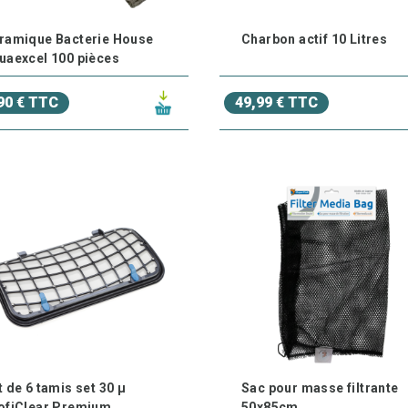
ramique Bacterie House
Charbon actif 10 Litres
uaexcel 100 pièces
90 € TTC
49,99 € TTC
t de 6 tamis set 30 µ
Sac pour masse filtrante
ofiClear Premium
50x85cm