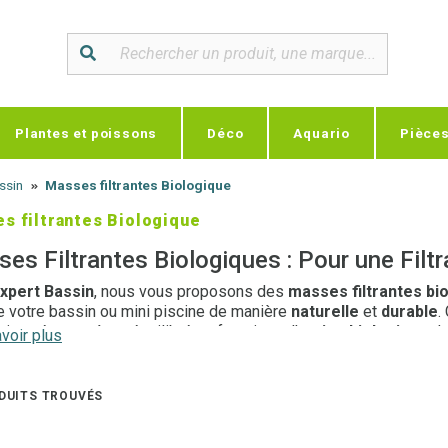
Plantes et poissons
Déco
Aquario
Pièce
assin
Masses filtrantes Biologique
s filtrantes Biologique
es Filtrantes Biologiques : Pour une Filtr
xpert Bassin
, nous vous proposons des
masses filtrantes bi
de votre bassin ou mini piscine de manière
naturelle
et
durable
.
ir un écosystème équilibré en favorisant l'
action biologique
de
voir plus
s organiques et de maintenir une eau saine, claire et cristalline
ifs.
DUITS TROUVÉS
Filtration Naturelle et Efficace
ssses filtrantes biologiques
jouent un rôle essentiel dans l’
é