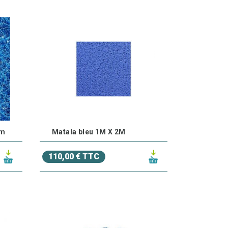
i dégradent les substances organiques,
ologique
qui permet de purifier l'eau de manière
 être utilisées avec la plupart des
systèmes de
 m
Matala bleu 1M X 2M
ocs
ou
cylindres
, pour s'adapter à tous types de
110,00 € TTC
timent de filtration de votre bassin ou mini
.
es biologiques
sont conçues pour durer et