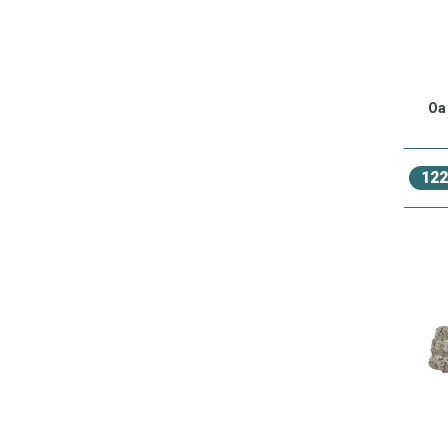
filtre
biolog
Oa
122