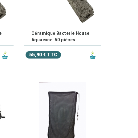
vaillent en synergie avec nos
massses filtrantes
e
Céramique Bacterie House
Aquaexcel 50 pièces
55,90 € TTC