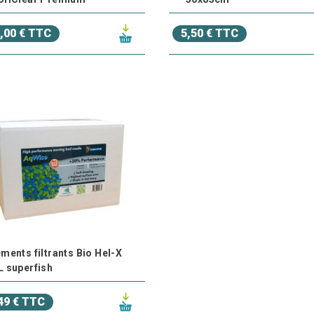
,00 € TTC
5,50 € TTC
ements filtrants Bio Hel-X
L superfish
49 € TTC