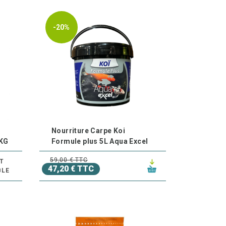
-20%
Nourriture Carpe Koi
KG
Formule plus 5L Aqua Excel
59,00 € TTC
T
47,20 € TTC
BLE