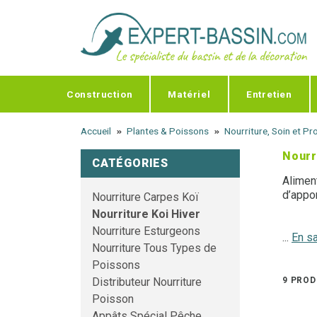
Panneau de gestion des cookies
Construction
Matériel
Entretien
Accueil
Plantes & Poissons
Nourriture, Soin et P
Nourr
CATÉGORIES
Alimen
d’appo
Nourriture Carpes Koï
Nourriture Koi Hiver
Nourriture Esturgeons
...
En sa
Nourriture Tous Types de
Poissons
9 PROD
Distributeur Nourriture
Poisson
Appâts Spécial Pêche