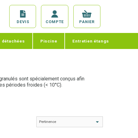
DEVIS
COMPTE
PANIER
s détachées
Piscine
Entretien étangs
granulés sont spécialement conçus afin
es périodes froides (< 10°C).