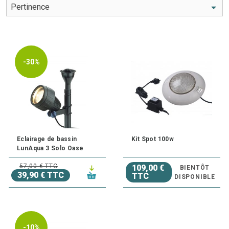
bassin d'extérieur. Découvrez nos
différents types
d'éclairage
.
Besoin d'un conseil ? N'hésitez pas à
contacter l'un de
nos experts au 03.27.89.21.52
-30%
Eclairage de bassin
Kit Spot 100w
LunAqua 3 Solo Oase
57,00 € TTC
109,00 €
BIENTÔT
39,90 € TTC
TTC
DISPONIBLE
-10%