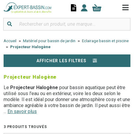
Panneau de gestion des cookies
Accueil
Matériel pour bassin de jardin
Eclairage bassin et piscine
Projecteur Halogène
AFFICHER LES FILTRES
Projecteur Halogène
Le
Projecteur Halogène
pour bassin aquatique peut être
utilisé sous l'eau ou en extérieur, voire les deux selon le
modèle. Il est idéal pour donner une atmosphère cosy et une
ambiance agréable à votre bassin de jardin. Il peut aussi être
décliné en plusieurs coloris différents. Découvrez ici tous
...
En savoir plus
nos
Projecteurs Halogène
de qualité, disponibles au
meilleur prix. Vous ne manquerez pas de trouver l'éclairage
3 PRODUITS TROUVÉS
qu'il vous faut grâce à Expert Bassin, le spécialiste du