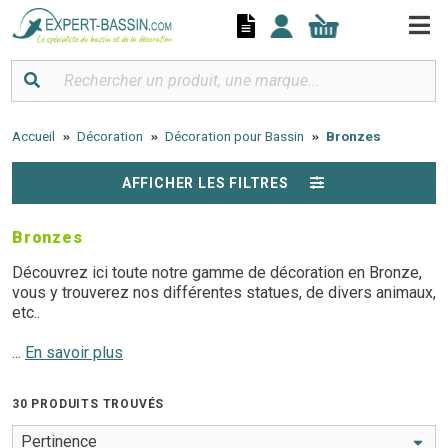
Panneau de gestion des cookies
Accueil
Décoration
Décoration pour Bassin
Bronzes
AFFICHER LES FILTRES
Bronzes
Découvrez ici toute notre gamme de décoration en Bronze,
vous y trouverez nos différentes statues, de divers animaux,
etc..
Tous nos Bronzes sont des sujets cracheurs d'eau.
...
En savoir plus
Besoin d'un conseil ? N'hésitez pas à
contacter l'un de
30 PRODUITS TROUVÉS
nos experts au 03.27.89.21.52.