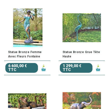
Statue Bronze Femme
Statue Bronze Grue Tête
Avec Fleurs Fontaine
Haute
6 600,00 €
1 299,00 €
TTC
TTC