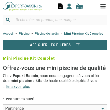
Panneau de gestion des cookies
Accueil
Piscine
Piscine de jardin
Mini Piscine Kit Complet
AFFICHER LES FILTRES
Mini Piscine Kit Complet
Offrez-vous une mini piscine de qualité
Chez
Expert Bassin
, nous nous engageons à vous offrir
des
mini piscines kits
de haute qualité, adaptés à vos
besoins et à votre espace. Avec un montage simple, une
...
En savoir plus
construction durable et un design élégant, ces piscines vous
permettront de profiter des joies de la baignade même dans
1 PRODUIT TROUVÉ
les petits espaces.