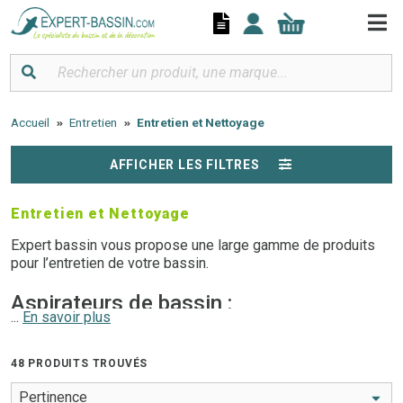
Panneau de gestion des cookies
Accueil
Entretien
Entretien et Nettoyage
AFFICHER LES FILTRES
Entretien et Nettoyage
Expert bassin vous propose une large gamme de produits
pour l’entretien de votre bassin.
Aspirateurs de bassin :
...
En savoir plus
Découvrez toute notre gamme d’aspirateurs de bassin de
48 PRODUITS TROUVÉS
jardin pour un entretien et un nettoyage efficace de votre
bassin.