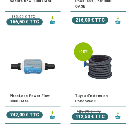
Secure flow 3000 OASE
PhosLess Flow 3000
OASE
185,00 € TTC
216,00 € TTC
166,50 € TTC
-10%
PhosLess Power Flow
Tuyau d'extension
3000 OASE
Pondovac 5
125,00 € TTC
742,00 € TTC
112,50 € TTC