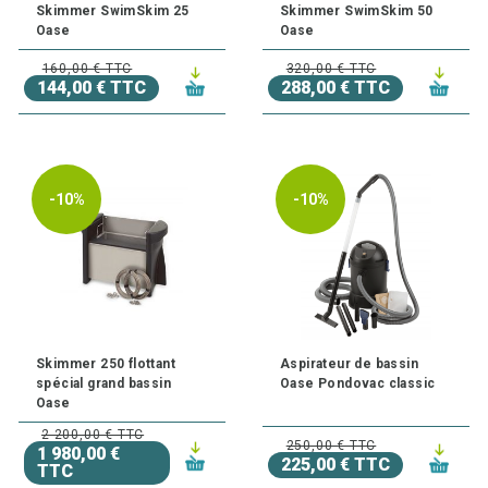
Skimmer SwimSkim 25
Skimmer SwimSkim 50
Oase
Oase
160,00 € TTC
320,00 € TTC
144,00 € TTC
288,00 € TTC
-10%
-10%
Skimmer 250 flottant
Aspirateur de bassin
spécial grand bassin
Oase Pondovac classic
Oase
2 200,00 € TTC
250,00 € TTC
1 980,00 €
225,00 € TTC
TTC