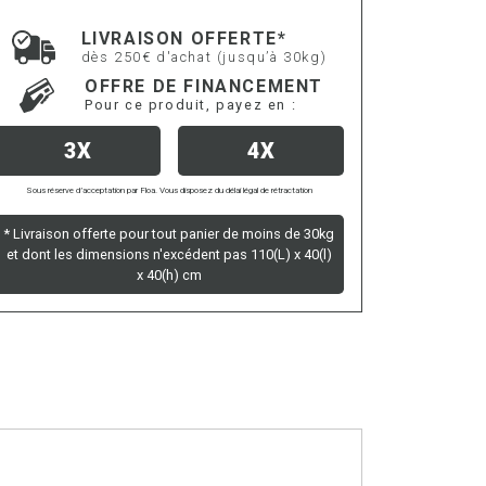
LIVRAISON OFFERTE*
dès 250€ d'achat (jusqu’à 30kg)
OFFRE DE FINANCEMENT
Pour ce produit, payez en :
3X
4X
Sous réserve d’acceptation par Floa. Vous disposez du délai légal de rétractation
* Livraison offerte pour tout panier de moins de 30kg
et dont les dimensions n'excédent pas 110(L) x 40(l)
x 40(h) cm