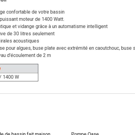
ge confortable de votre bassin
 puissant moteur de 1400 Watt.
ique et vidange grâce à un automatisme intelligent
uve de 30 litres seulement
irales acoustiques
se pour algues, buse plate avec extrémité en caoutchouc, buse 
uyau d'écoulement de 2 m
e
/ 1400 W
e de bassin fait maison
Pompe Oase