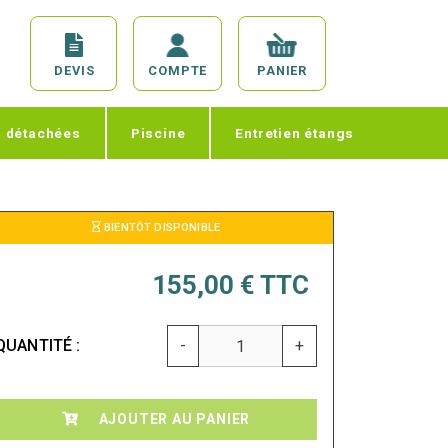
DEVIS
COMPTE
PANIER
s détachées
Piscine
Entretien étangs
BIENTÔT DISPONIBLE
155,00 €
TTC
QUANTITÉ :
-
+
AJOUTER AU PANIER