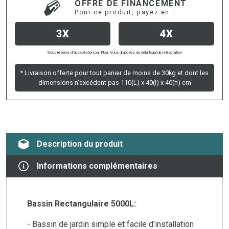
OFFRE DE FINANCEMENT
Pour ce produit, payez en :
3X
4X
Sous réserve d’acceptation par Floa. Vous disposez du délai légal de rétractation
* Livraison offerte pour tout panier de moins de 30kg et dont les
dimensions n'excédent pas 110(L) x 40(l) x 40(h) cm
Description du produit
Informations complémentaires
Bassin Rectangulaire 5000L:
- Bassin de jardin simple et facile d'installation