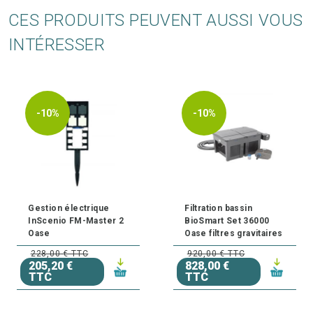
CES PRODUITS PEUVENT AUSSI VOUS
INTÉRESSER
-10%
-10%
Gestion électrique
Filtration bassin
InScenio FM-Master 2
BioSmart Set 36000
Oase
Oase filtres gravitaires
228,00 € TTC
920,00 € TTC
205,20 €
828,00 €
TTC
TTC