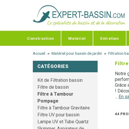
Panneau de gestion des cookies
Construction
Matériel
Entretien
Accueil
Matériel pour bassin de jardin
Filtration b
Filtr
CATÉGORIES
Notre
perform
Kit de Filtration bassin
Grâce 
Filtre de bassin
! Déco
Filtre à Tambour
filtrati
...
En sa
Pompage
Filtre à Tambour Gravitaire
Besoin
44 PRO
Filtre UV pour bassin
Lampe UV et Tube Quartz
Skimmer, Aspirateur de