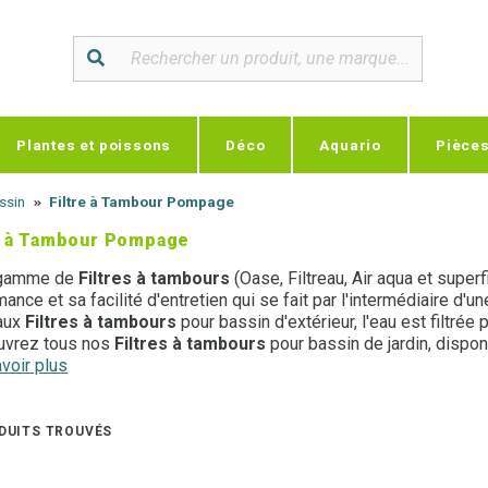
Plantes et poissons
Déco
Aquario
Pièce
assin
Filtre à Tambour Pompage
e à Tambour Pompage
 gamme de
Filtres à tambours
(Oase, Filtreau, Air aqua et super
ance et sa facilité d'entretien qui se fait par l'intermédiaire d'u
aux
Filtres à tambours
pour bassin d'extérieur, l'eau est filtrée 
uvrez tous nos
Filtres à tambours
pour bassin de jardin, disponi
on
voir plus
.
 d'un conseil ? N'hésitez pas à
contacter l'un de nos experts 
DUITS TROUVÉS