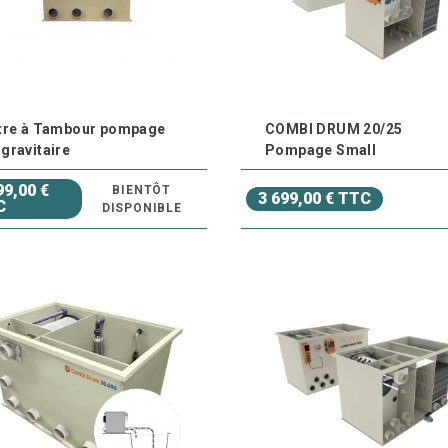
ltre à Tambour pompage
COMBI DRUM 20/25
 gravitaire
Pompage Small
99,00 €
BIENTÔT
3 699,00 € TTC
C
DISPONIBLE