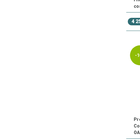
co
4 2
-1
Pr
Co
OA