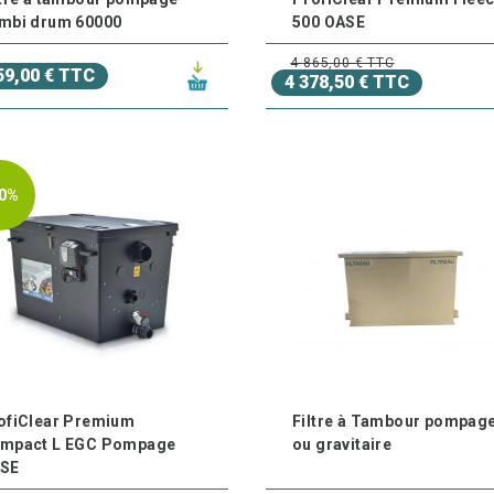
mbi drum 60000
500 OASE
4 865,00 € TTC
59,00 € TTC
4 378,50 € TTC
0%
ofiClear Premium
Filtre à Tambour pompag
mpact L EGC Pompage
ou gravitaire
SE