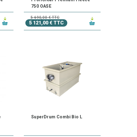
750 OASE
5 690,00 € TTC
5 121,00 € TTC
e
SuperDrum Combi Bio L