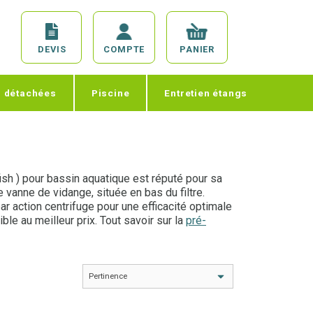
DEVIS
COMPTE
PANIER
s détachées
Piscine
Entretien étangs
fish ) pour bassin aquatique est réputé pour sa
ne vanne de vidange, située en bas du filtre.
par action centrifuge pour une efficacité optimale
ble au meilleur prix. Tout savoir sur la
pré-
au 03.27.89.21.52