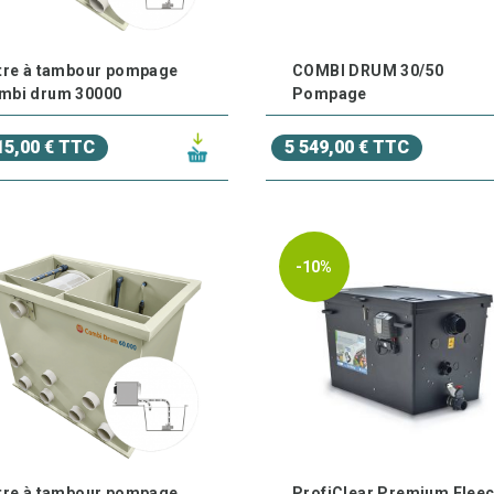
ltre à tambour pompage
COMBI DRUM 30/50
mbi drum 30000
Pompage
15,00 € TTC
5 549,00 € TTC
-10%
ltre à tambour pompage
ProfiClear Premium Flee