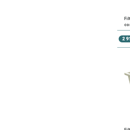
Fi
co
2 9
Fi