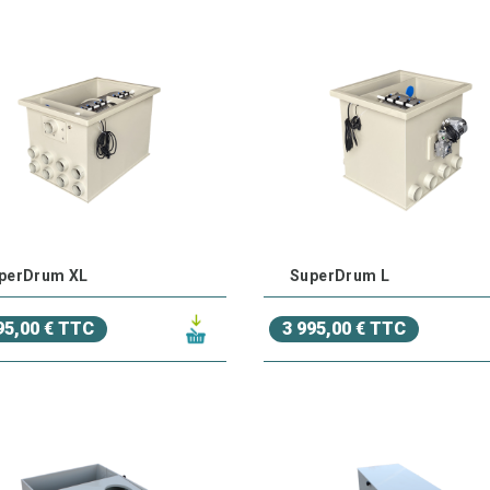
perDrum XL
SuperDrum L
95,00 € TTC
3 995,00 € TTC