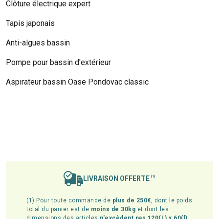
Clôture électrique expert
Tapis japonais
Anti-algues bassin
Pompe pour bassin d'extérieur
Aspirateur bassin Oase Pondovac classic
LIVRAISON OFFERTE
(1)
(1) Pour toute commande de
plus de 250€
, dont le poids
total du panier est de
moins de 30kg
et dont les
dimensions des articles
n'excèdent pas 120(L) x 60(l)