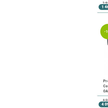
1 6
1 4
-1
Pr
Co
OA
4 5
4 0