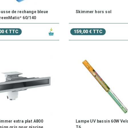
usse de rechange bleue
Skimmer hors sol
reenMatic² 60/140
00 € TTC
159,00 € TTC
immer extra plat A800
Lampe UV bassin 60W Vel
sign gris pour piscine
T6