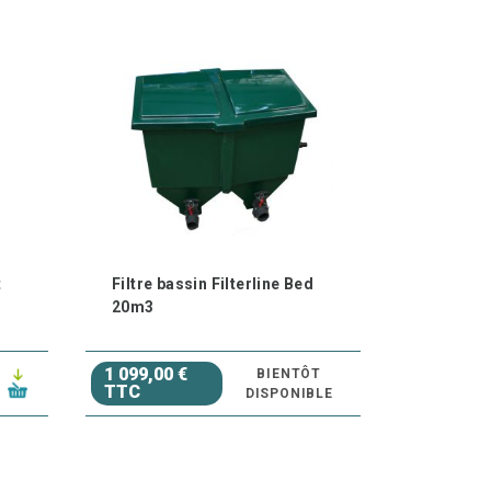
ue, miniature dans un petit espace.
s
sins
t
Filtre bassin Filterline Bed
yenne taille.
20m3
 haut car la pression de la pompe est en grande
1 099,00 €
BIENTÔT
TTC
DISPONIBLE