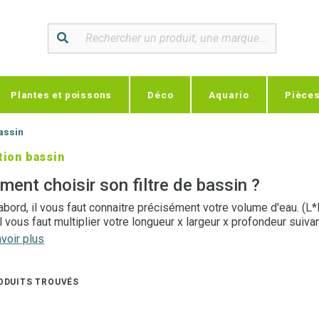
Plantes et poissons
Déco
Aquario
Pièce
bassin
ation bassin
ent choisir son filtre de bassin ?
abord, il vous faut connaitre précisément votre volume d'eau. (L
il vous faut multiplier votre longueur x largeur x profondeur suiva
voir plus
du bassin, et peuplement en poissons, ll vaudra mieux utiliser u
es.
iltre doit assurer différentes fonctions, comme par exemple, celle
ODUITS TROUVÉS
 si la population doit grandir, il conviendra également de choisi
t de nutriments augmente avec le nombre de poissons présents dan