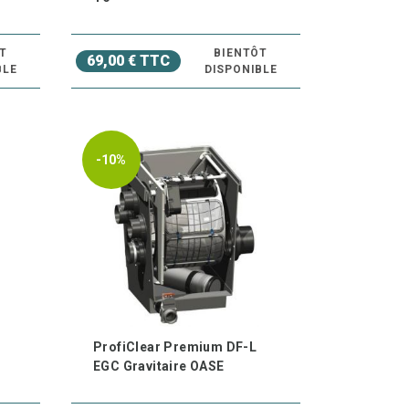
T
BIENTÔT
69,00 € TTC
BLE
DISPONIBLE
-10%
ProfiClear Premium DF-L
EGC Gravitaire OASE