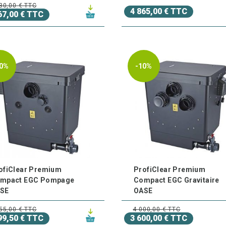
30,00 € TTC
4 865,00 € TTC
67,00 € TTC
0%
-10%
ofiClear Premium
ProfiClear Premium
mpact EGC Pompage
Compact EGC Gravitaire
SE
OASE
55,00 € TTC
4 000,00 € TTC
99,50 € TTC
3 600,00 € TTC