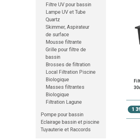
perfor
Filtre UV pour bassin
Lampe UV et Tube
Les f
Quartz
Skimmer, Aspirateur
Avec le
de surface
Mousse filtrante
Convi
Grille pour filtre de
- Les 
bassin
- Les 
Brosses de filtration
- Comm
Local Filtration Piscine
Filtr
Biologique
Fil
Masses filtrantes
Les fi
30
L'eau 
Biologique
partie 
Filtration Lagune
1 3
Convi
Pompe pour bassin
Eclairage bassin et piscine
- Les 
- L'ali
Tuyauterie et Raccords
- Les 