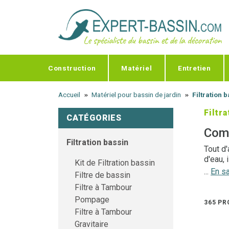
Panneau de gestion des cookies
Construction
Matériel
Entretien
Accueil
Matériel pour bassin de jardin
Filtration 
Filtr
CATÉGORIES
Comm
Filtration bassin
Tout d'
d'eau, 
Kit de Filtration bassin
...
En sa
Filtre de bassin
volume 
Filtre à Tambour
chambr
Pompage
Si le f
365 PR
De même
Filtre à Tambour
l'appor
Gravitaire