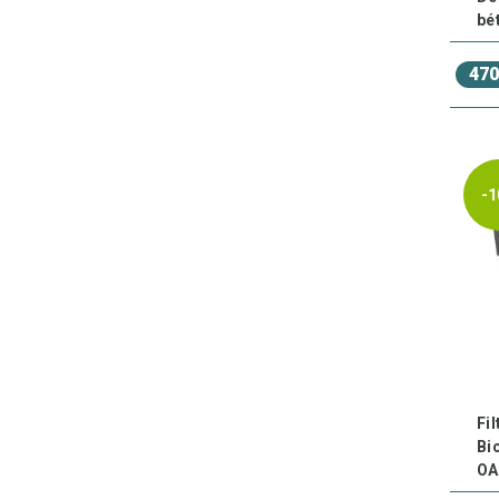
bé
470
-1
Fil
Bi
OA