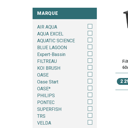
Les fi
MARQUE
Les fi
place a
AIR AQUA
bassin
AQUA EXCEL
AQUATIC SCIENCE
Convi
BLUE LAGOON
- Les 
Expert-Bassin
- Les 
FILTREAU
Fil
- Les 
60
KOI BRUSH
OASE
Les f
2 2
Oase Start
La Roll
OASE*
Ces fil
PHILIPS
imposan
PONTEC
100m3
SUPERFISH
Enfin,
TRS
VELDA