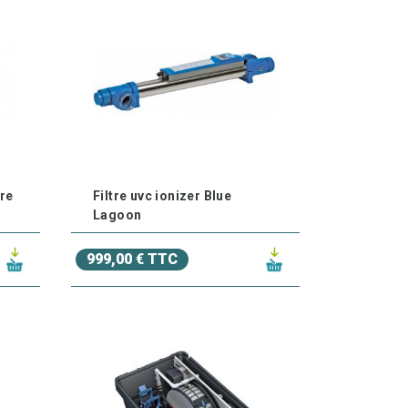
s ou dans les bassins peuplés de Kois. On les
u, pour permettre à l'eau de revenir dans le
tre
Filtre uvc ionizer Blue
Lagoon
999,00 € TTC
r. Ils n'ont plus rien à prouver. Ils sont plus
rise d'eau par le fond du bassin. (entre 8 et
pourront vous renseigner au 03.27.89.21.52.