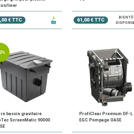
ton/liner
BIENTÔ
,00 € TTC
61,00 € TTC
DISPONI
0%
tre bassin gravitaire
ProfiClear Premium DF-L
oTec ScreenMatic 90000
EGC Pompage OASE
SE