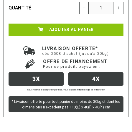
QUANTITÉ :
-
+
AJOUTER AU PANIER
LIVRAISON OFFERTE*
dès 250€ d'achat (jusqu’à 30kg)
OFFRE DE FINANCEMENT
Pour ce produit, payez en :
3X
4X
Sous réserve d’acceptation par Floa. Vous disposez du délai légal de rétractation
* Livraison offerte pour tout panier de moins de 30kg et dont les
dimensions n'excédent pas 110(L) x 40(l) x 40(h) cm