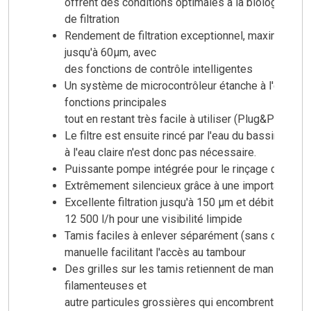
offrent des conditions optimales à la biologie
de filtration
Rendement de filtration exceptionnel, maximum de f
jusqu'à 60µm, avec
des fonctions de contrôle intelligentes
Un système de microcontrôleur étanche à l'eau veil
fonctions principales
tout en restant très facile à utiliser (Plug&Play)
Le filtre est ensuite rincé par l'eau du bassin épur
à l'eau claire n'est donc pas nécessaire.
Puissante pompe intégrée pour le rinçage du tamb
Extrêmement silencieux grâce à une importante ins
Excellente filtration jusqu'à 150 µm et débits pouva
12 500 l/h pour une visibilité limpide
Tamis faciles à enlever séparément (sans outil) et
manuelle facilitant l'accès au tambour
Des grilles sur les tamis retiennent de manière fia
filamenteuses et
autre particules grossières qui encombrent le tam