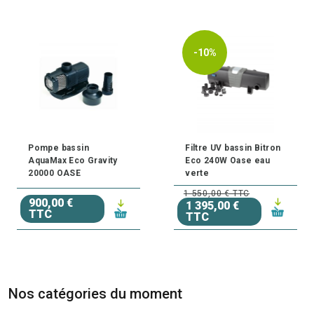
-10%
Pompe bassin
Filtre UV bassin Bitron
AquaMax Eco Gravity
Eco 240W Oase eau
20000 OASE
verte
1 550,00 € TTC
900,00 €
1 395,00 €
TTC
TTC
Nos catégories du moment