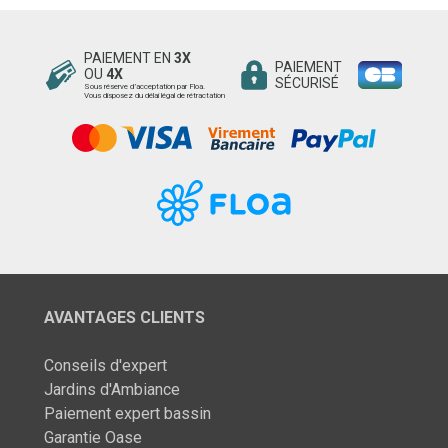
PAIEMENT EN
3X
PAIEMENT
OU
4X
SÉCURISÉ
Sous réserve d’acceptation par Floa.
Vous disposez du délai légal de rétractation
AVANTAGES CLIENTS
Conseils d'expert
Jardins d'Ambiance
Paiement expert bassin
Garantie Oase