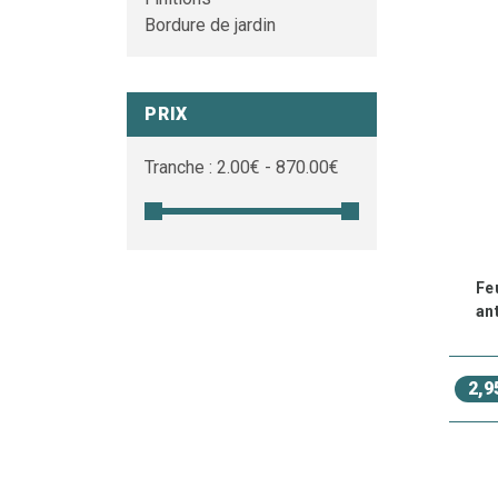
Bordure de jardin
PRIX
Tranche :
2.00
€ -
870.00
€
Fe
an
2,9