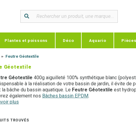
Plantes et poissons
Déco
Aquario
Pièce
Feutre Géotextile
e Géotextile
tre Géotextile
400g aiguilleté 100% synthétique blanc (polyeste
ispensable à la réalisation de votre bassin de jardin, il évite de
t la bâche du bassin aquatique. Le
Feutre Géotextile
est hydrop
vrez également nos
Bâches bassin EPDM
.
voir plus
avoir sur
les différents types d'étanchéité
.
 d'un conseil ? N'hésitez pas à
contacter l'un de nos experts 
UITS TROUVÉS