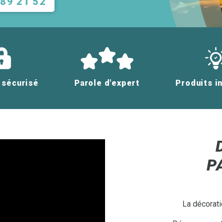
 89 21 52
 sécurisé
Parole d'expert
Produits i
P
La décorati