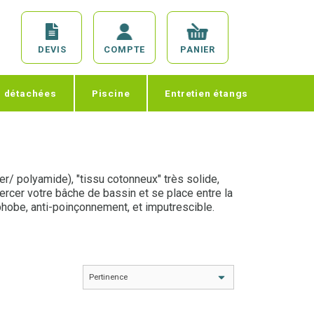
DEVIS
COMPTE
PANIER
s détachées
Piscine
Entretien étangs
r/ polyamide), "tissu cotonneux" très solide,
 percer votre bâche de bassin et se place entre la
hobe, anti-poinçonnement, et imputrescible.
au 03.27.89.21.52