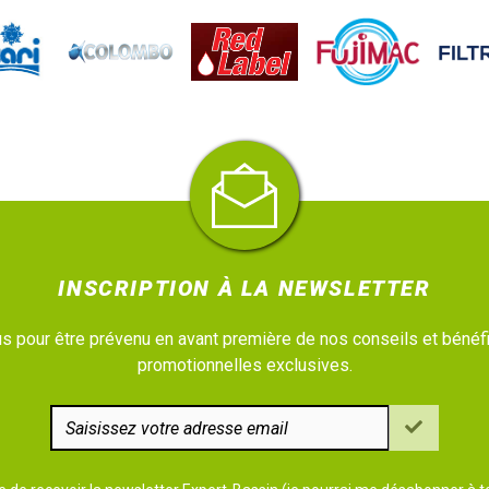
INSCRIPTION À LA NEWSLETTER
 pour être prévenu en avant première de nos conseils et bénéfi
promotionnelles exclusives.