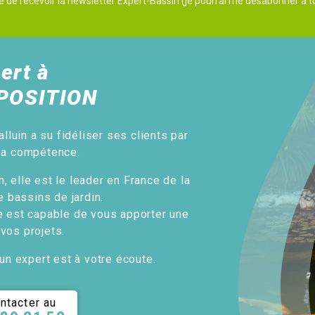
e de recevoir la newsletter Expert-Bassin (je pourrai me désabonner à
ert à
POSITION
alluin a su fidéliser ses clients par
sa compétence.
, elle est le leader en France de la
e bassins de jardin.
e est capable de vous apporter une
 vos projets.
un expert est à votre écoute.
ntacter au