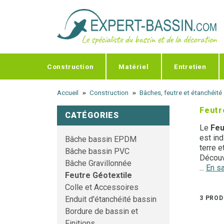
Panneau de gestion des cookies
Construction
Matériel
Entretien
Accueil
Construction
Bâches, feutre et étanchéité
Feutr
CATÉGORIES
Le
Feu
est ind
Bâche bassin EPDM
terre e
Bâche bassin PVC
Décou
Bâche Gravillonnée
...
En sa
Feutre Géotextile
Tout s
Colle et Accessoires
Besoin
3 PROD
Enduit d'étanchéité bassin
Bordure de bassin et
Finitions