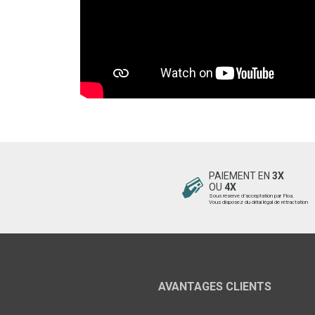
PAIEMENT EN
3X
OU
4X
Sous réserve d’acceptation par Floa.
Vous disposez du délai légal de rétractation
AVANTAGES CLIENTS