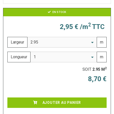
EN STOCK
2
2,95 €
/m
TTC
Largeur
m
Longueur
m
2
SOIT
2.95
M
8,70 €
AJOUTER AU PANIER