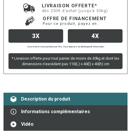
LIVRAISON OFFERTE*
dès 250€ d'achat (jusqu’à 30kg)
OFFRE DE FINANCEMENT
Pour ce produit, payez en :
3X
4X
Sous réserve d’acceptation par Floa. Vous disposez du délai légal de rétractation
* Livraison offerte pour tout panier de moins de 30kg et dont les
dimensions n'excédent pas 110(L) x 40(l) x 40(h) cm
Description du produit
Informations complémentaires
Vidéo