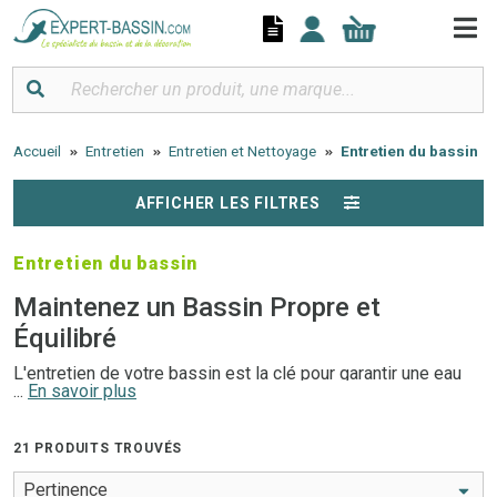
Panneau de gestion des cookies
Accueil
Entretien
Entretien et Nettoyage
Entretien du bassin
AFFICHER LES FILTRES
Entretien du bassin
Maintenez un Bassin Propre et
Équilibré
L'entretien de votre bassin est la clé pour garantir une eau
...
En savoir plus
claire, un environnement sain pour vos poissons et une
longue durée de vie pour votre équipement. Avec nos
produits d'entretien
de qualité, vous pouvez facilement
21 PRODUITS TROUVÉS
maintenir un bassin esthétique et fonctionnel tout au long de
l'année.