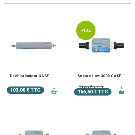
Faites confiance à
Expert Bassin
pour tous vos besoins
d'entretien et profitez d'un bassin sain et agréable !
-10%
Dechlorinateur OASE
Secure flow 3000 OASE
185,00 € TTC
103,00 € TTC
166,50 € TTC