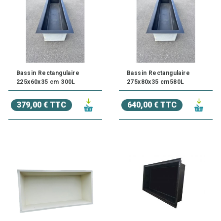
Bassin Rectangulaire
Bassin Rectangulaire
225x60x35 cm 300L
275x80x35 cm580L
379,00 € TTC
640,00 € TTC