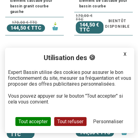
Elément cascade pour
Elément de cascade pour
bassin granit courbe
bassin courbe
gauche
170,00 €
TTC
BIENTÔT
170,00 € TTC
144,50 €
DISPONIBLE
144,50 € TTC
TTC
X
Utilisation des 🍪
-15%
-15%
Expert Bassin utilise des cookies pour assurer le bon
fonctionnement du site, mesurer sa fréquentation et vous
proposer des offres publicitaires personnalisées.
Vous pouvez appuyer sur le bouton "Tout accepter" si
cela vous convient.
Elément de cascade pour
Elément de cascade pour
bassin grand départ
bassin granit courbe
189,00 €
Tout accepter
Tout refuser
Personnaliser
TTC
BIENTÔT
170,00 € TTC
160,65 €
DISPONIBLE
144,50 € TTC
TTC