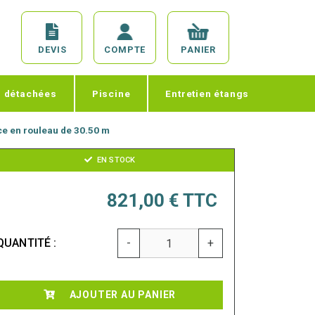
DEVIS
COMPTE
PANIER
s détachées
Piscine
Entretien étangs
ce en rouleau de 30.50 m
EN STOCK
821,00 €
TTC
QUANTITÉ :
-
+
AJOUTER AU PANIER