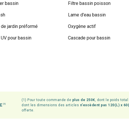
r bassin
Filtre bassin poisson
ish
Lame d'eau bassin
 de jardin préformé
Oxygène actif
UV pour bassin
Cascade pour bassin
(1) Pour toute commande de
plus de 250€
, dont le poids tota
TE
(1)
dont les dimensions des articles
n'excèdent pas 120(L) x 60(
offerte.