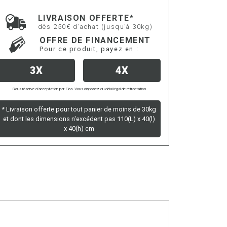
LIVRAISON OFFERTE*
dès 250€ d'achat (jusqu’à 30kg)
OFFRE DE FINANCEMENT
Pour ce produit, payez en :
3X
4X
Sous réserve d’acceptation par Floa. Vous disposez du délai légal de rétractation
* Livraison offerte pour tout panier de moins de 30kg
et dont les dimensions n'excédent pas 110(L) x 40(l)
x 40(h) cm