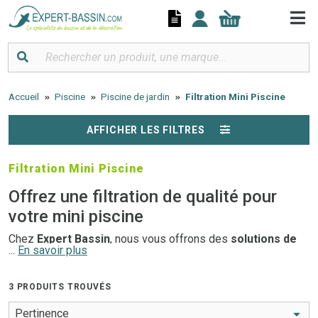
Panneau de gestion des cookies
Accueil
Piscine
Piscine de jardin
Filtration Mini Piscine
AFFICHER LES FILTRES
Filtration Mini Piscine
Offrez une filtration de qualité pour
votre mini piscine
Chez
Expert Bassin
, nous vous offrons des
solutions de
...
En savoir plus
filtration
adaptées et efficaces pour maintenir la qualité de
l'eau de votre mini piscine. Profitez de moments de détente
sans souci grâce à une eau propre, claire et saine, tout en
3 PRODUITS TROUVÉS
simplifiant l'entretien de votre bassin.