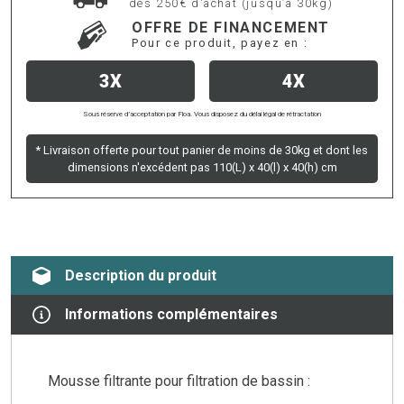
dès 250€ d'achat (jusqu’à 30kg)
OFFRE DE FINANCEMENT
Pour ce produit, payez en :
3X
4X
Sous réserve d’acceptation par Floa. Vous disposez du délai légal de rétractation
* Livraison offerte pour tout panier de moins de 30kg et dont les
dimensions n'excédent pas 110(L) x 40(l) x 40(h) cm
Description du produit
Informations complémentaires
Mousse filtrante pour filtration de bassin :