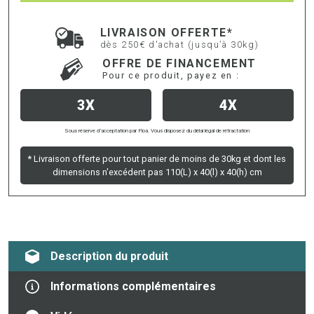
LIVRAISON OFFERTE*
dès 250€ d'achat (jusqu’à 30kg)
OFFRE DE FINANCEMENT
Pour ce produit, payez en :
3X
4X
Sous réserve d’acceptation par Floa. Vous disposez du délai légal de rétractation
* Livraison offerte pour tout panier de moins de 30kg et dont les
dimensions n'excédent pas 110(L) x 40(l) x 40(h) cm
Description du produit
Informations complémentaires