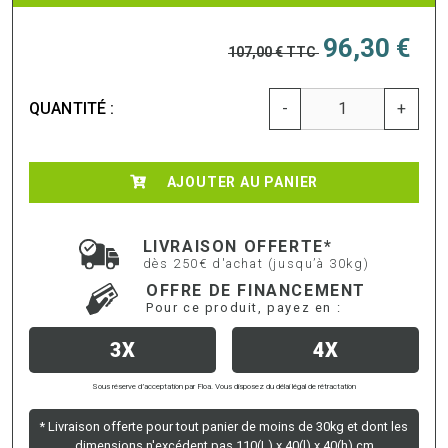
96,30 €
107,00 €
TTC
QUANTITÉ :
-
+
AJOUTER AU PANIER
LIVRAISON OFFERTE*
dès 250€ d'achat (jusqu’à 30kg)
OFFRE DE FINANCEMENT
Pour ce produit, payez en :
3X
4X
Sous réserve d’acceptation par Floa. Vous disposez du délai légal de rétractation
* Livraison offerte pour tout panier de moins de 30kg et dont les
dimensions n'excédent pas 110(L) x 40(l) x 40(h) cm