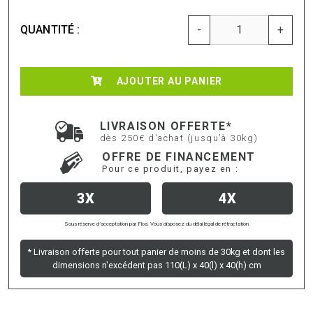
QUANTITÉ :
-
+
AJOUTER AU PANIER
LIVRAISON OFFERTE*
dès 250€ d'achat (jusqu’à 30kg)
OFFRE DE FINANCEMENT
Pour ce produit, payez en :
3X
4X
Sous réserve d’acceptation par Floa. Vous disposez du délai légal de rétractation
* Livraison offerte pour tout panier de moins de 30kg et dont les
dimensions n'excédent pas 110(L) x 40(l) x 40(h) cm