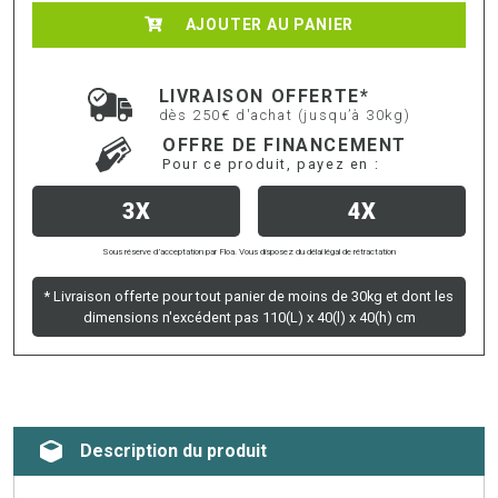
AJOUTER AU PANIER
LIVRAISON OFFERTE*
dès 250€ d'achat (jusqu’à 30kg)
OFFRE DE FINANCEMENT
Pour ce produit, payez en :
3X
4X
Sous réserve d’acceptation par Floa. Vous disposez du délai légal de rétractation
* Livraison offerte pour tout panier de moins de 30kg et dont les
dimensions n'excédent pas 110(L) x 40(l) x 40(h) cm
Description du produit