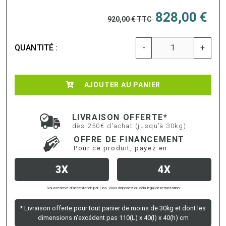
828,00 €
920,00 €
TTC
QUANTITÉ :
-
+
AJOUTER AU PANIER
LIVRAISON OFFERTE*
dès 250€ d'achat (jusqu’à 30kg)
OFFRE DE FINANCEMENT
Pour ce produit, payez en :
3X
4X
Sous réserve d’acceptation par Floa. Vous disposez du délai légal de rétractation
* Livraison offerte pour tout panier de moins de 30kg et dont les
dimensions n'excédent pas 110(L) x 40(l) x 40(h) cm