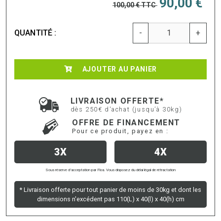
90,00 €
100,00 €
TTC
QUANTITÉ :
-
+
AJOUTER AU PANIER
LIVRAISON OFFERTE*
dès 250€ d'achat (jusqu’à 30kg)
OFFRE DE FINANCEMENT
Pour ce produit, payez en :
3X
4X
Sous réserve d’acceptation par Floa. Vous disposez du délai légal de rétractation
* Livraison offerte pour tout panier de moins de 30kg et dont les
dimensions n'excédent pas 110(L) x 40(l) x 40(h) cm