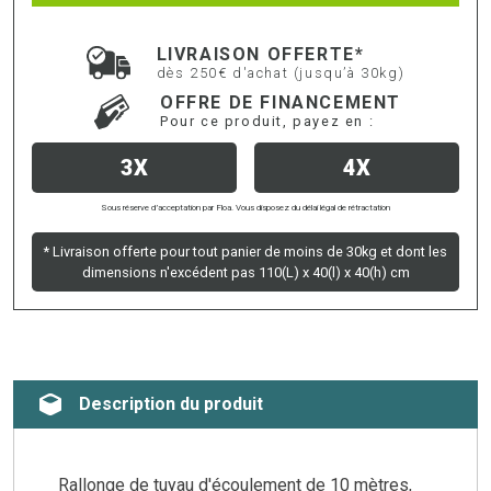
LIVRAISON OFFERTE*
dès 250€ d'achat (jusqu’à 30kg)
OFFRE DE FINANCEMENT
Pour ce produit, payez en :
3X
4X
Sous réserve d’acceptation par Floa. Vous disposez du délai légal de rétractation
* Livraison offerte pour tout panier de moins de 30kg et dont les
dimensions n'excédent pas 110(L) x 40(l) x 40(h) cm
Description du produit
Rallonge de tuyau d'écoulement de 10 mètres,