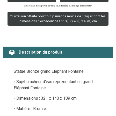
Sous réserve d’acceptation par Floa. Vous disposez du délai légal de rétractation
* Livraison offerte pour tout panier de moins de 30kg et dont les
dimensions n'excédent pas 110(L) x 40(l) x 40(h) cm
Description du produit
Statue Bronze grand Eléphant Fontaine :
- Sujet cracheur d'eau représentant un grand
Eléphant Fontaine.
- Dimensions : 321 x 140 x 189 cm.
- Matière : Bronze.