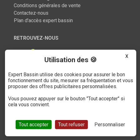
Conditions générales de vente
Contactez-nous
Plan d'accès expert bassin
RETROUVEZ-NOUS
X
Utilisation des 🍪
Expert Bassin utilise des cookies pour assurer le bon
SERVICE CLIENT
fonctionnement du site, mesurer sa fréquentation et vous
proposer des offres publicitaires personnalisées.
03 27 89 21 52
Vous pouvez appuyer sur le bouton "Tout accepter" si
Du mardi au samedi
cela vous convient.
de 9h à 12h et de 14h à 18h
(numéro non surtaxé)
Tout accepter
Tout refuser
Personnaliser