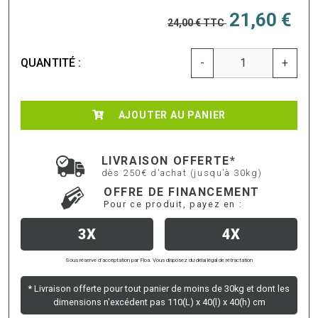
21,60 €
24,00 €
TTC
QUANTITÉ :
-
+
AJOUTER AU PANIER
LIVRAISON OFFERTE*
dès 250€ d'achat (jusqu’à 30kg)
OFFRE DE FINANCEMENT
Pour ce produit, payez en :
3X
4X
Sous réserve d’acceptation par Floa. Vous disposez du délai légal de rétractation
* Livraison offerte pour tout panier de moins de 30kg et dont les
dimensions n'excédent pas 110(L) x 40(l) x 40(h) cm