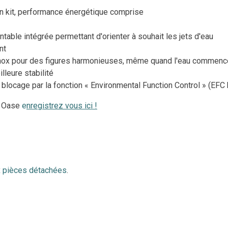
n kit, performance énergétique comprise
ntable intégrée permettant d'orienter à souhait les jets d'eau
nt
 inox pour des figures harmonieuses, même quand l'eau commence
leure stabilité
 blocage par la fonction « Environmental Function Control » (EF
ie Oase
e
nregistrez vous ici !
x
pièces détachées
.