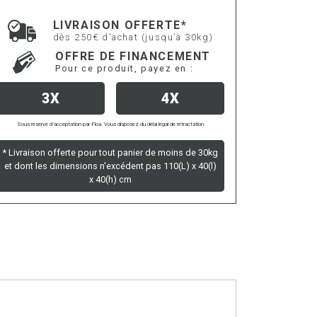
LIVRAISON OFFERTE*
dès 250€ d'achat (jusqu’à 30kg)
OFFRE DE FINANCEMENT
Pour ce produit, payez en :
3X
4X
Sous réserve d’acceptation par Floa. Vous disposez du délai légal de rétractation
* Livraison offerte pour tout panier de moins de 30kg
et dont les dimensions n'excédent pas 110(L) x 40(l)
x 40(h) cm