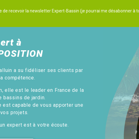
e de recevoir la newsletter Expert-Bassin (je pourrai me désabonner à
ert à
POSITION
alluin a su fidéliser ses clients par
sa compétence.
, elle est le leader en France de la
e bassins de jardin.
e est capable de vous apporter une
 vos projets.
un expert est à votre écoute.