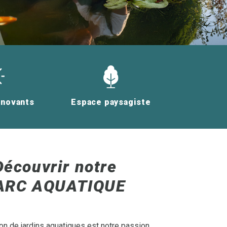
nnovants
Espace paysagiste
Découvrir notre
ARC AQUATIQUE
on de jardins aquatiques est notre passion.