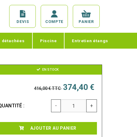
DEVIS
COMPTE
PANIER
s détachées
Piscine
Entretien étangs
EN STOCK
374,40 €
416,00 €
TTC
QUANTITÉ :
-
+
AJOUTER AU PANIER