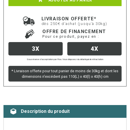
LIVRAISON OFFERTE*
dès 250€ d'achat (jusqu’à 30kg)
OFFRE DE FINANCEMENT
Pour ce produit, payez en :
3X
4X
Sous réserve d’acceptation par Floa. Vous disposez du délai légal de rétractation
* Livraison offerte pour tout panier de moins de 30kg et dont les
dimensions n'excédent pas 110(L) x 40(l) x 40(h) cm
Description du produit