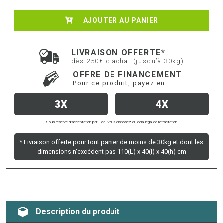
AJOUTER AU PANIER
LIVRAISON OFFERTE*
dès 250€ d'achat (jusqu’à 30kg)
OFFRE DE FINANCEMENT
Pour ce produit, payez en :
3X
4X
Sous réserve d’acceptation par Floa. Vous disposez du délai légal de rétractation
* Livraison offerte pour tout panier de moins de 30kg et dont les
dimensions n'excédent pas 110(L) x 40(l) x 40(h) cm
Description du produit