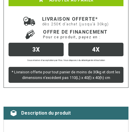
LIVRAISON OFFERTE*
dès 250€ d'achat (jusqu’à 30kg)
OFFRE DE FINANCEMENT
Pour ce produit, payez en :
3X
4X
Sous réserve d’acceptation par Floa. Vous disposez du délai légal de rétractation
* Livraison offerte pour tout panier de moins de 30kg et dont les
dimensions n'excédent pas 110(L) x 40(l) x 40(h) cm
Description du produit