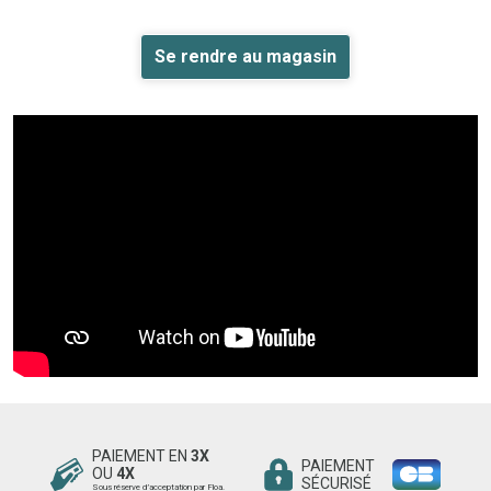
Se rendre au magasin
PAIEMENT EN
3X
PAIEMENT
OU
4X
SÉCURISÉ
Sous réserve d’acceptation par Floa.