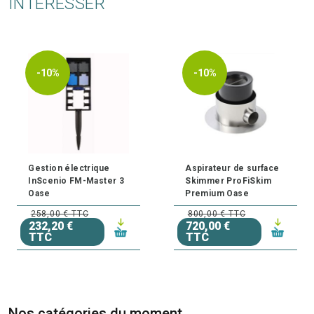
INTÉRESSER
-10%
-10%
Gestion électrique
Aspirateur de surface
InScenio FM-Master 3
Skimmer ProFiSkim
Oase
Premium Oase
258,00 € TTC
800,00 € TTC
232,20 €
720,00 €
TTC
TTC
Nos catégories du moment