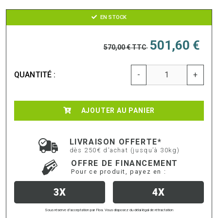
EN STOCK
501,60 €
570,00 €
TTC
QUANTITÉ :
-
+
AJOUTER AU PANIER
LIVRAISON OFFERTE*
dès 250€ d'achat (jusqu’à 30kg)
OFFRE DE FINANCEMENT
Pour ce produit, payez en :
3X
4X
Sous réserve d’acceptation par Floa. Vous disposez du délai légal de rétractation