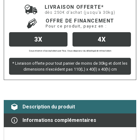
LIVRAISON OFFERTE*
dès 250€ d'achat (jusqu’à 30kg)
OFFRE DE FINANCEMENT
Pour ce produit, payez en :
3X
4X
Sous réserve d’acceptation par Floa. Vous disposez du délai légal de rétractation
* Livraison offerte pour tout panier de moins de 30kg et dont les
dimensions n'excédent pas 110(L) x 40(l) x 40(h) cm
Description du produit
Informations complémentaires