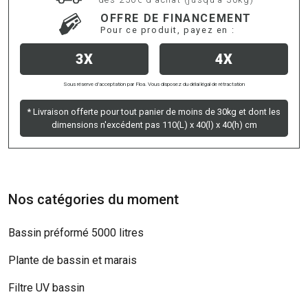
OFFRE DE FINANCEMENT
Pour ce produit, payez en :
3X
4X
Sous réserve d’acceptation par Floa. Vous disposez du délai légal de rétractation
* Livraison offerte pour tout panier de moins de 30kg et dont les
dimensions n'excédent pas 110(L) x 40(l) x 40(h) cm
Nos catégories du moment
Bassin préformé 5000 litres
Plante de bassin et marais
Filtre UV bassin