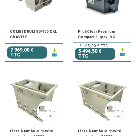
COMBI DRUM 80/100 XXL
ProfiClear Premium
GRAVITY
Compact-L grav. OC
6 105,00 € TTC
7 969,00 €
5 494,50 €
TTC
TTC
Filtre à tambour gravité
Filtre à tambour gravité