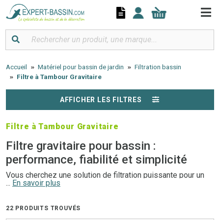
Panneau de gestion des cookies
Accueil
Matériel pour bassin de jardin
Filtration bassin
Filtre à Tambour Gravitaire
AFFICHER LES FILTRES
Filtre à Tambour Gravitaire
Filtre gravitaire pour bassin :
performance, fiabilité et simplicité
Vous cherchez une solution de filtration puissante pour un
...
En savoir plus
bassin ? Le
filtre gravitaire
est le choix idéal pour une
filtration biologique et mécanique efficace
, tout en
maintenant un débit élevé. Silencieux, facile à entretenir et
22 PRODUITS TROUVÉS
particulièrement adapté aux systèmes gravitaires avec