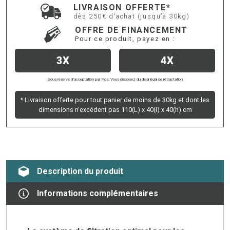
LIVRAISON OFFERTE*
dès 250€ d'achat (jusqu’à 30kg)
OFFRE DE FINANCEMENT
Pour ce produit, payez en :
3X
4X
Sous réserve d’acceptation par Floa. Vous disposez du délai légal de rétractation
* Livraison offerte pour tout panier de moins de 30kg et dont les
dimensions n'excédent pas 110(L) x 40(l) x 40(h) cm
Description du produit
Informations complémentaires