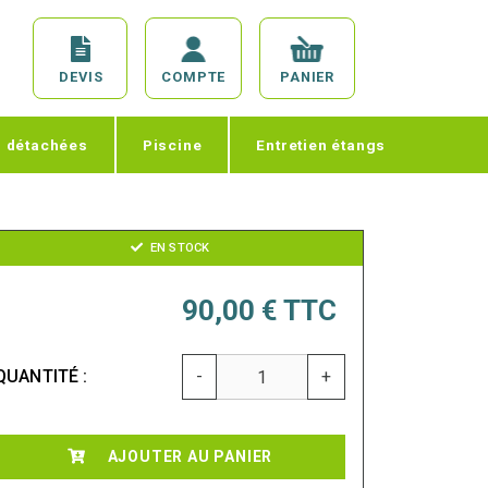
DEVIS
COMPTE
PANIER
s détachées
Piscine
Entretien étangs
EN STOCK
90,00 €
TTC
QUANTITÉ :
-
+
AJOUTER AU PANIER