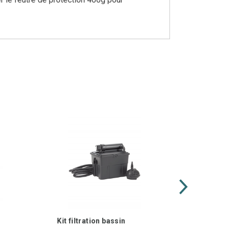
Kit filtration bassin
PondoP