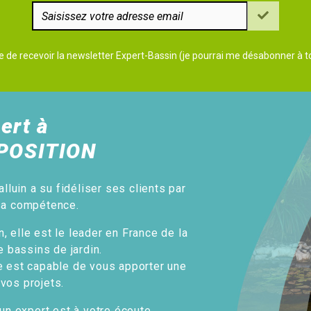
e de recevoir la newsletter Expert-Bassin (je pourrai me désabonner à
ert à
POSITION
alluin a su fidéliser ses clients par
sa compétence.
, elle est le leader en France de la
e bassins de jardin.
e est capable de vous apporter une
 vos projets.
un expert est à votre écoute.