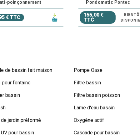
nti-poinçonnement
Pondomatic Pontec
155,00 €
BIENTÔ
95 € TTC
TTC
DISPONIB
e de bassin fait maison
Pompe Oase
pour fontaine
Filtre bassin
r bassin
Filtre bassin poisson
ish
Lame d'eau bassin
 de jardin préformé
Oxygène actif
UV pour bassin
Cascade pour bassin