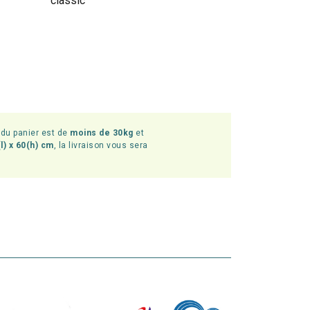
classic
l du panier est de
moins de 30kg
et
l) x 60(h) cm
, la livraison vous sera