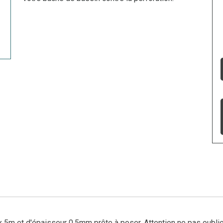
m et d'épaisseur 0,5mm prête à poser. Attention ne pas oublier