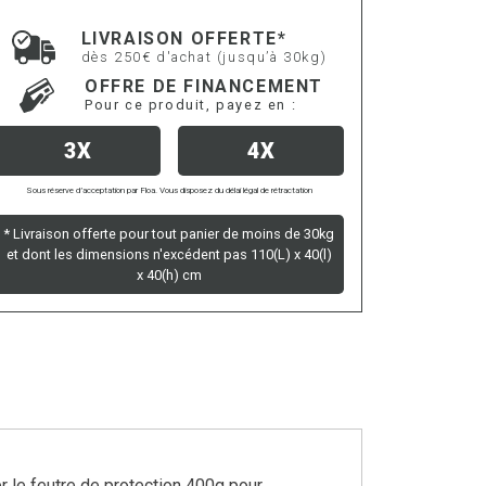
LIVRAISON OFFERTE*
dès 250€ d'achat (jusqu’à 30kg)
OFFRE DE FINANCEMENT
Pour ce produit, payez en :
3X
4X
Sous réserve d’acceptation par Floa. Vous disposez du délai légal de rétractation
* Livraison offerte pour tout panier de moins de 30kg
et dont les dimensions n'excédent pas 110(L) x 40(l)
x 40(h) cm
 le feutre de protection 400g pour