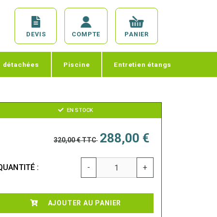
DEVIS
COMPTE
PANIER
s détachées
Piscine
Entretien étangs
EN STOCK
288,00 €
320,00 €
TTC
QUANTITÉ :
-
+
AJOUTER AU PANIER