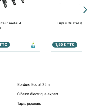
Tuyau Cristal 9/12mm
Nourrit
Excelle
Excel
59,00 € 
1,50 € TTC
47,00 €
Bordure Ecolat 25m
Clôture électrique expert
Tapis japonais