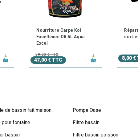
ourriture Carpe Koi
Répartiteur métal 4
xcellence OR 5L Aqua
sorties
xcel
,00 € TTC
8,00 € TTC
,00 € TTC
e de bassin fait maison
Pompe Oase
pour fontaine
Filtre bassin
r bassin
Filtre bassin poisson