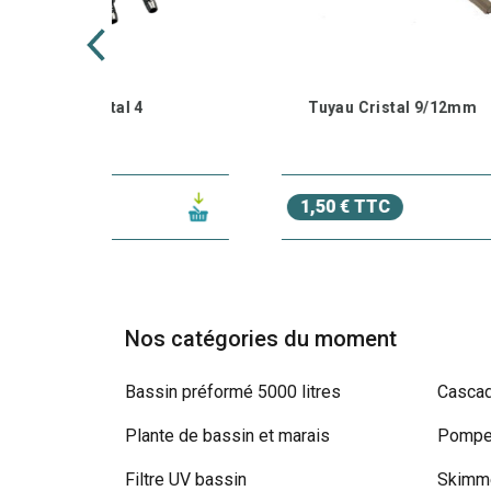
Tuyau Cristal 9/12mm
N
E
E
59
1,50 € TTC
47
Nos catégories du moment
Bassin préformé 5000 litres
Cascad
Plante de bassin et marais
Pompe 
Filtre UV bassin
Skimme