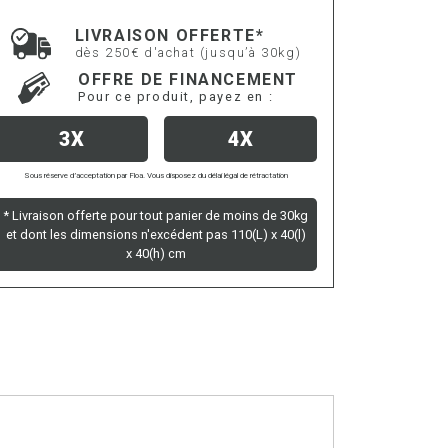
LIVRAISON OFFERTE*
dès 250€ d'achat (jusqu’à 30kg)
OFFRE DE FINANCEMENT
Pour ce produit, payez en :
3X
4X
Sous réserve d’acceptation par Floa. Vous disposez du délai légal de rétractation
* Livraison offerte pour tout panier de moins de 30kg
et dont les dimensions n'excédent pas 110(L) x 40(l)
x 40(h) cm