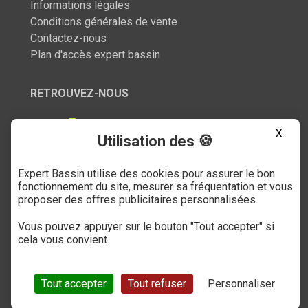
Informations légales
Conditions générales de vente
Contactez-nous
Plan d'accès expert bassin
RETROUVEZ-NOUS
X
Utilisation des 🍪
Expert Bassin utilise des cookies pour assurer le bon
SERVICE CLIENT
fonctionnement du site, mesurer sa fréquentation et vous
proposer des offres publicitaires personnalisées.
03 27 89 21 52
Vous pouvez appuyer sur le bouton "Tout accepter" si
Du mardi au samedi
cela vous convient.
de 9h à 12h et de 14h à 18h
(numéro non surtaxé)
Tout accepter
Tout refuser
Personnaliser