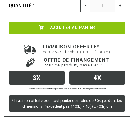
QUANTITÉ :
-
+
AJOUTER AU PANIER
LIVRAISON OFFERTE*
dès 250€ d'achat (jusqu’à 30kg)
OFFRE DE FINANCEMENT
Pour ce produit, payez en :
3X
4X
Sous réserve d’acceptation par Floa. Vous disposez du délai légal de rétractation
* Livraison offerte pour tout panier de moins de 30kg et dont les
dimensions n'excédent pas 110(L) x 40(l) x 40(h) cm