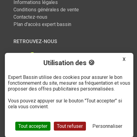
Informations légales
Conditions générales de vente
Contactez-nous
Plan d'accès expert bassin
RETROUVEZ-NOUS
X
Utilisation des 🍪
Expert Bassin utilise des cookies pour assurer le bon
SERVICE CLIENT
fonctionnement du site, mesurer sa fréquentation et vous
proposer des offres publicitaires personnalisées.
03 27 89 21 52
Vous pouvez appuyer sur le bouton "Tout accepter" si
Du mardi au samedi
cela vous convient.
de 9h à 12h et de 14h à 18h
(numéro non surtaxé)
Tout accepter
Tout refuser
Personnaliser