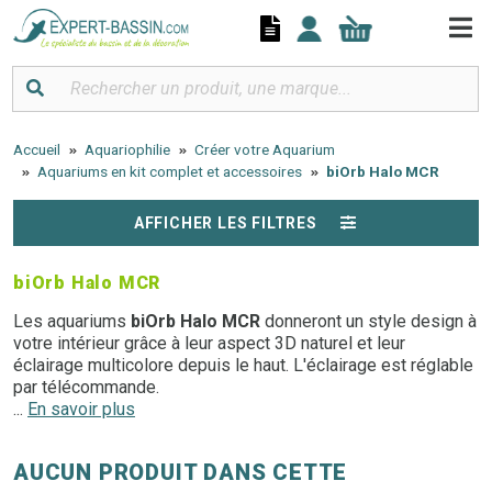
Panneau de gestion des cookies
Accueil
Aquariophilie
Créer votre Aquarium
Aquariums en kit complet et accessoires
biOrb Halo MCR
AFFICHER LES FILTRES
biOrb Halo MCR
Les aquariums
biOrb Halo MCR
donneront un style design à
votre intérieur grâce à leur aspect 3D naturel et leur
éclairage multicolore depuis le haut. L'éclairage est réglable
par télécommande.
...
En savoir plus
Besoin d'un conseil ? N'hésitez pas à
contacter l'un de
nos experts au 03.27.89.21.52
AUCUN PRODUIT DANS CETTE