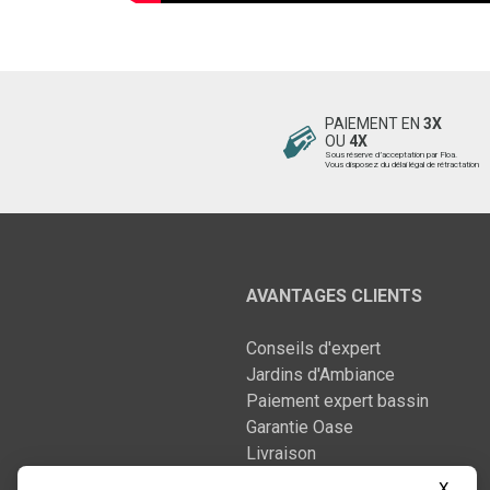
PAIEMENT EN
3X
OU
4X
Sous réserve d’acceptation par Floa.
Vous disposez du délai légal de rétractation
AVANTAGES CLIENTS
Conseils d'expert
Jardins d'Ambiance
Paiement expert bassin
Garantie Oase
Livraison
Nos engagements
X