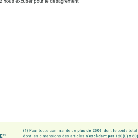
ez nous excuser pour le désagrément.
(1) Pour toute commande de
plus de 250€
, dont le poids tota
TE
(1)
dont les dimensions des articles
n'excèdent pas 120(L) x 60(