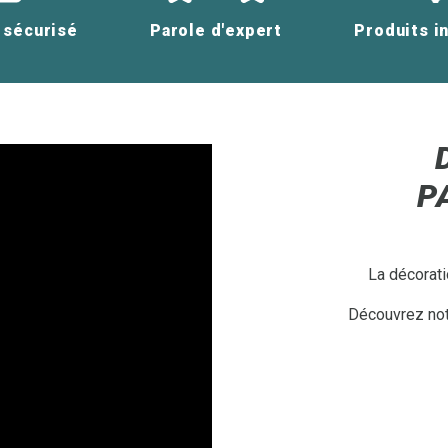
 sécurisé
Parole d'expert
Produits i
P
La décorati
Découvrez notr