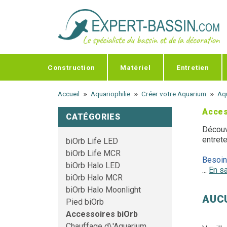
Panneau de gestion des cookies
Construction
Matériel
Entretien
Accueil
Aquariophilie
Créer votre Aquarium
Aqu
Acces
CATÉGORIES
Découv
entrete
biOrb Life LED
biOrb Life MCR
Besoin
biOrb Halo LED
...
En sa
biOrb Halo MCR
biOrb Halo Moonlight
AUC
Pied biOrb
Accessoires biOrb
Chauffage d\'Aquarium