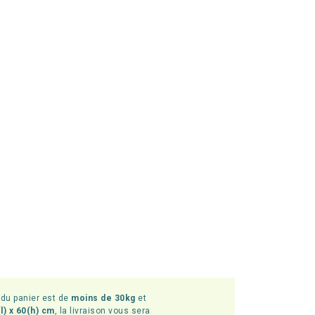
l du panier est de
moins de 30kg
et
l) x 60(h) cm
, la livraison vous sera