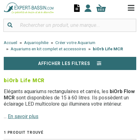
Panneau de gestion des cookies
Accueil
Aquariophilie
Créer votre Aquarium
Aquariums en kit complet et accessoires
biOrb Life MCR
AFFICHER LES FILTRES
biOrb Life MCR
Elégants aquariums rectangulaires et carrés, les
biOrb Flow
MCR
sont disponibles de 15 à 60 litres. Ils possèdent un
éclairage LED multicolore qui illuminera votre intérieur.
Besoin d'un conseil ? N'hésitez pas à
...
En savoir plus
contacter l'un de
nos experts au 03.27.89.21.52
1 PRODUIT TROUVÉ