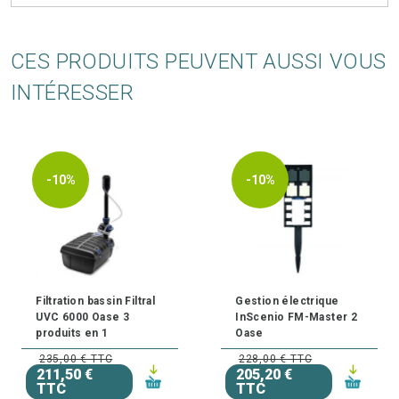
CES PRODUITS PEUVENT AUSSI VOUS
INTÉRESSER
-10%
-10%
Filtration bassin Filtral
Gestion électrique
UVC 6000 Oase 3
InScenio FM-Master 2
produits en 1
Oase
235,00 € TTC
228,00 € TTC
211,50 €
205,20 €
TTC
TTC