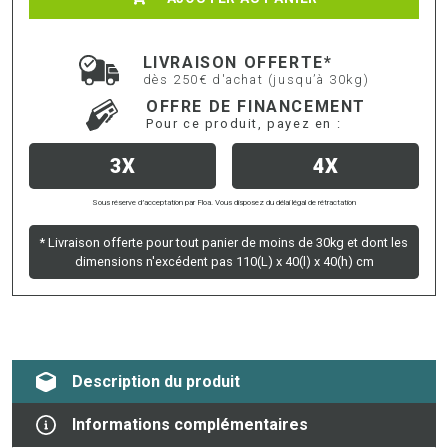
LIVRAISON OFFERTE*
dès 250€ d'achat (jusqu’à 30kg)
OFFRE DE FINANCEMENT
Pour ce produit, payez en :
3X
4X
Sous réserve d’acceptation par Floa. Vous disposez du délai légal de rétractation
* Livraison offerte pour tout panier de moins de 30kg et dont les
dimensions n'excédent pas 110(L) x 40(l) x 40(h) cm
Description du produit
Informations complémentaires